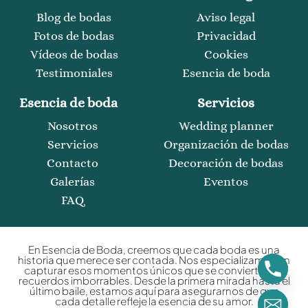
Blog de bodas
Aviso legal
Fotos de bodas
Privacidad
Vídeos de bodas
Cookies
Testimoniales
Esencia de boda
Esencia de boda
Servicios
Nosotros
Wedding planner
Servicios
Organización de bodas
Contacto
Decoración de bodas
Galerías
Eventos
FAQ
En Esencia de Boda, creemos que cada boda es una
historia que merece ser contada. Nos especializamos en
capturar esos momentos únicos que se convierten en
recuerdos imborrables. Desde la primera mirada hasta el
último baile, estamos aquí para asegurarnos de que
cada detalle refleje la esencia de su amor.