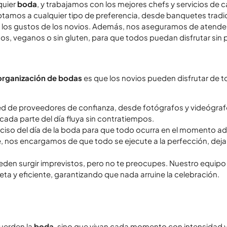
quier
boda
, y trabajamos con los mejores chefs y servicios de 
aptamos a cualquier tipo de preferencia, desde banquetes trad
en los gustos de los novios. Además, nos aseguramos de atende
os, veganos o sin gluten, para que todos puedan disfrutar sin
 organización de bodas
es que los novios pueden disfrutar de to
ed de proveedores de confianza, desde fotógrafos y videógrafo
ada parte del día fluya sin contratiempos.
iso del día de la boda para que todo ocurra en el momento ad
aile, nos encargamos de que todo se ejecute a la perfección, de
eden surgir imprevistos, pero no te preocupes. Nuestro equipo
ta y eficiente, garantizando que nada arruine la celebración.
cuerden la
boda
, sino que vivan cada momento con intensidad 