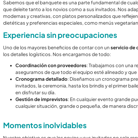
Sabemos que el banquete es una parte fundamental de cual
que deleite tanto a los novios como a sus invitados. Nos ad
modernas y creativas, con platos personalizados que reflej
dietéticas y preferencias especiales, como menús vegetarian
Experiencia sin preocupaciones
Uno de los mayores beneficios de contar con un
servicio de
los detalles logísticos. Nos encargamos de todo:
Coordinación con proveedores
: Trabajamos con una r
aseguramos de que todo el equipo esté alineado y que c
Cronograma detallado
: Diseñamos un cronograma prec
invitados, la ceremonia, hasta los brindis y el primer b
en disfrutar su día.
Gestión de imprevistos
: En cualquier evento grande pu
cualquier situación, grande o pequeña, de manera discre
Momentos inolvidables
Nuestro objetivo es que los novios y sus invitados no solo re